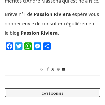
mérites d’André Masséna qui est né à Nice.
Brève n°1 de
Passion Riviera
espère vous
donner envie de consulter régulièrement
le blog
Passion Riviera
.
Facebook
Twitter
WhatsApp
Messenger
Partager
CATÉGORIES